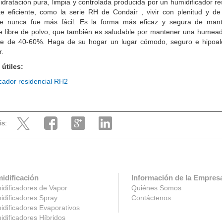
idratación pura, limpia y controlada producida por un humidificador re
te eficiente, como la serie RH de Condair , vivir con plenitud y d
le nunca fue más fácil. Es la forma más eficaz y segura de man
e libre de polvo, que también es saludable por mantener una humead 
te de 40-60%. Haga de su hogar un lugar cómodo, seguro e hipoal
r.
 útiles:
cador residencial RH2
is:
idificación
Información de la Empres
dificadores de Vapor
Quiénes Somos
dificadores Spray
Contáctenos
dificadores Evaporativos
dificadores Híbridos