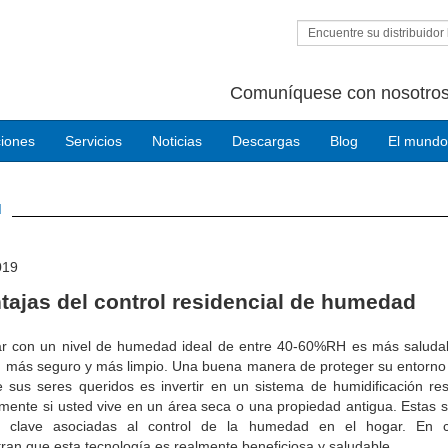
Encuentre su distribuidor 
Comuníquese con nosotros
ciones
Servicios
Noticias
Descargas
Blog
El mundo
d
019
tajas del control residencial de humedad
r con un nivel de humedad ideal de entre 40-60%RH es más saluda
más seguro y más limpio. Una buena manera de proteger su entorno vi
 sus seres queridos es invertir en un sistema de humidificación res
mente si usted vive en un área seca o una propiedad antigua. Estas 
s clave asociadas al control de la humedad en el hogar. En c
an que esta tecnología es realmente beneficiosa y saludable.