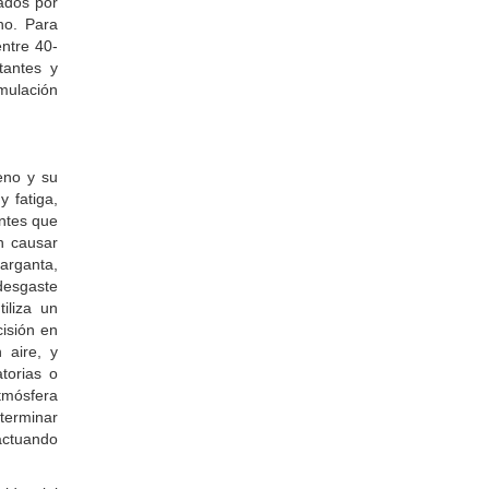
ados por
no. Para
entre 40-
tantes y
mulación
eno y su
 fatiga,
ntes que
n causar
arganta,
desgaste
iliza un
cisión en
 aire, y
atorias o
mósfera
eterminar
actuando