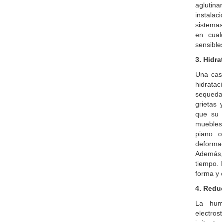
aglutin
instala
sistemas
en cual
sensible
3. Hidr
Una cas
hidratac
sequeda
grietas
que su 
muebles
piano o
deforma
Además,
tiempo.
forma y 
4. Redu
La humi
electros