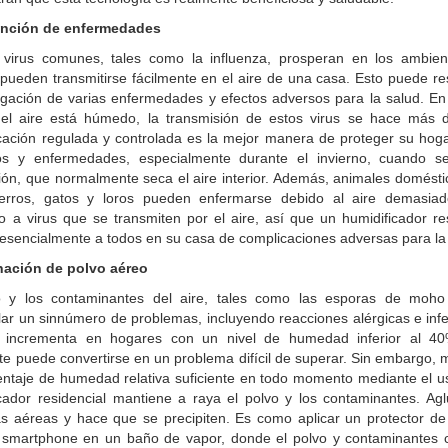
ención de enfermedades
virus comunes, tales como la influenza, prosperan en los ambie
pueden transmitirse fácilmente en el aire de una casa. Esto puede re
agación de varias enfermedades y efectos adversos para la salud. En
el aire está húmedo, la transmisión de estos virus se hace más dif
cación regulada y controlada es la mejor manera de proteger su hoga
dos y enfermedades, especialmente durante el invierno, cuando s
ión, que normalmente seca el aire interior. Además, animales domésti
rros, gatos y loros pueden enfermarse debido al aire demasia
 a virus que se transmiten por el aire, así que un humidificador re
esencialmente a todos en su casa de complicaciones adversas para la
inación de polvo aéreo
o y los contaminantes del aire, tales como las esporas de moh
lar un sinnúmero de problemas, incluyendo reacciones alérgicas e inf
 incrementa en hogares con un nivel de humedad inferior al 
te puede convertirse en un problema difícil de superar. Sin embargo,
entaje de humedad relativa suficiente en todo momento mediante el u
cador residencial mantiene a raya el polvo y los contaminantes. Agl
as aéreas y hace que se precipiten. Es como aplicar un protector de
 smartphone en un baño de vapor, donde el polvo y contaminantes 