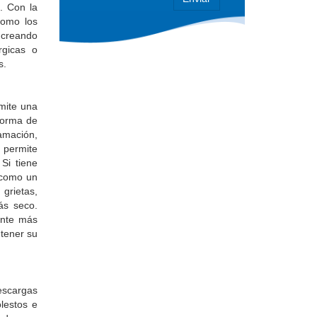
. Con la
como los
, creando
rgicas o
s.
mite una
 forma de
amación,
 permite
Si tiene
 como un
grietas,
ás seco.
ante más
tener su
escargas
olestos e