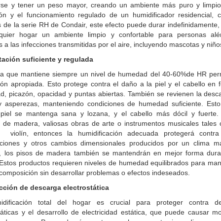
arse y tener un peso mayor, creando un ambiente más puro y limpio
ción y el funcionamiento regulado de un humidificador residencial, 
 de la serie RH de Condair, este efecto puede durar indefinidamente
quier hogar un ambiente limpio y confortable para personas alé
s a las infecciones transmitidas por el aire, incluyendo mascotas y niño
atación suficiente y regulada
a que mantiene siempre un nivel de humedad del 40-60%de HR per
ión apropiada. Esto protege contra el daño a la piel y el cabello en
d, picazón, opacidad y puntas abiertas. También se revienen la desc
 y asperezas, manteniendo condiciones de humedad suficiente. Esto
piel se mantenga sana y lozana, y el cabello más dócil y fuerte. 
 de madera, valiosas obras de arte o instrumentos musicales tales
 violín, entonces la humidificación adecuada protegerá contra 
ciones y otros cambios dimensionales producidos por un clima m
 los pisos de madera también se mantendrán en mejor forma dur
 Estos productos requieren niveles de humedad equilibrados para man
composición sin desarrollar problemas o efectos indeseados.
cción de descarga electrostática
dificación total del hogar es crucial para proteger contra d
táticas y el desarrollo de electricidad estática, que puede causar m