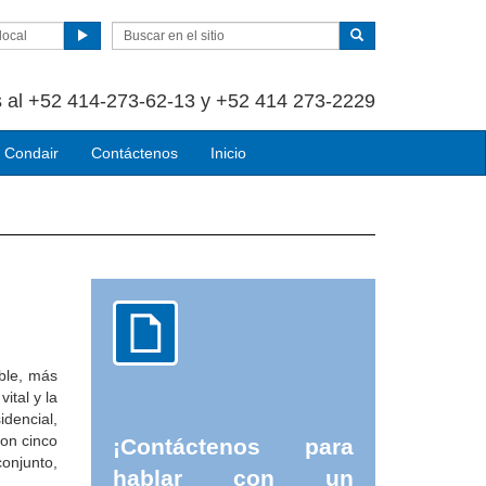
local
 al +52 414-273-62-13 y +52 414 273-2229
 Condair
Contáctenos
Inicio
ble, más
tal y la
idencial,
son cinco
¡Contáctenos para
onjunto,
hablar con un