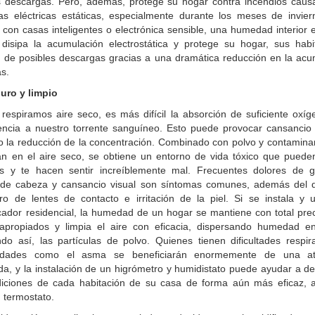
tes descargas. Pero, además, protege su hogar contra incendios caus
as eléctricas estáticas, especialmente durante los meses de invier
 con casas inteligentes o electrónica sensible, una humedad interior 
isipa la acumulación electrostática y protege su hogar, sus habi
 de posibles descargas gracias a una dramática reducción en la acu
as.
puro y limpio
espiramos aire seco, es más difícil la absorción de suficiente oxíg
encia a nuestro torrente sanguíneo. Esto puede provocar cansancio y
o la reducción de la concentración. Combinado con polvo y contamina
n en el aire seco, se obtiene un entorno de vida tóxico que puede
as y te hacen sentir increíblemente mal. Frecuentes dolores de g
 de cabeza y cansancio visual son síntomas comunes, además del 
o de lentes de contacto e irritación de la piel. Si se instala y ut
cador residencial, la humedad de un hogar se mantiene con total pre
 apropiados y limpia el aire con eficacia, dispersando humedad en
do así, las partículas de polvo. Quienes tienen dificultades respir
edades como el asma se beneficiarán enormemente de una at
da, y la instalación de un higrómetro y humidistato puede ayudar a d
diciones de cada habitación de su casa de forma aún más eficaz, 
 termostato.