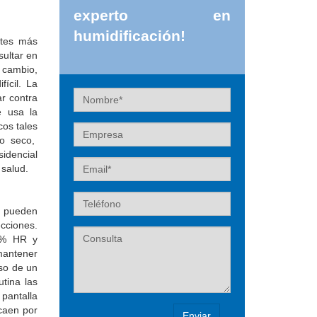
experto en
humidificación!
ntes más
sultar en
 cambio,
ícil. La
Nombre
r contra
e usa la
cos tales
Empresa
do seco,
sidencial
Email
 salud.
Teléfono
o pueden
ecciones.
Label
40% HR y
 mantener
so de un
utina las
 pantalla
caen por