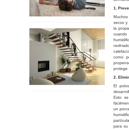
1. Prev
Muchos 
secos y 
la prop
cuando 
humidifi
resfria
calefacc
como pe
propenso
protege 
2. Elim
El polv
desarrol
Esto se
fácilmen
un porc
humidifi
partícul
para su