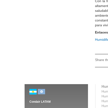
Con la h
altamen
saludab
ambient
constan
para vivi
Enlaces
Humidifi
Share th
Hum
Humi
Humi
Humi
Condair LATAM
Humi