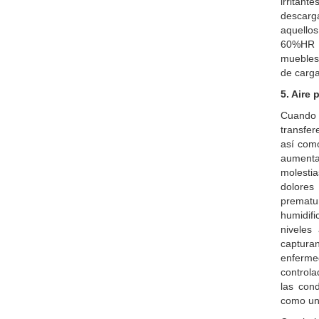
irritan
descarg
aquellos
60%HR d
muebles
de carg
5. Aire 
Cuando r
transfer
así com
aumenta
molesti
dolores
prematur
humidifi
niveles
capturan
enferm
controla
las con
como un