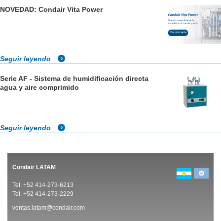
NOVEDAD: Condair Vita Power
Seguir leyendo
Serie AF - Sistema de humidificación directa
agua y aire comprimido
Seguir leyendo
Condair LATAM
Tel. +52 414-273-6213
Tel. +52 414-273-2229
ventas.latam@condair.com