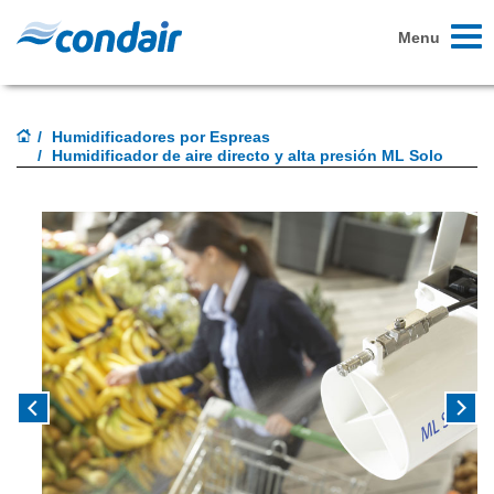
Toggl
Menu
naviga
Humidificadores por Espreas
Humidificador de aire directo y alta presión ML Solo
Previous
Next