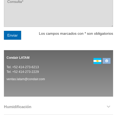
Los campos marcados con * son obligatorios
Enviar
Condair LATAM
Tel. +52 414-273-6213
Tel. +52 414-273-2229
ventas.latam@condair.com
Humidificación