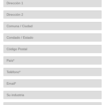
Dirección
1
Dirección
2
Comuna
/
Ciudad
Condado
/
Estado
Código
Postal
País
Teléfono
Email
Su
industria