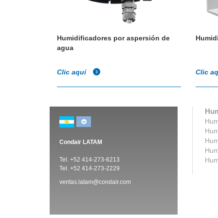
Humidificadores por aspersión de
Humidi
agua
Clic aquí
Clic a
Hum
Humi
Humi
Humi
Condair LATAM
Humi
Tel. +52 414-273-6213
Humi
Tel. +52 414-273-2229
ventas.latam@condair.com