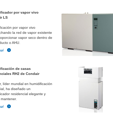
ficador por vapor vivo
r LS
icación por vapor vivo
chando la red de vapor existente
roporcionar vapor seco dentro de
ducto o AHU.
quí
ficación de casas
nciales RH2 de Condair
, líder mundial en humidificación
ial, ha diseñado un
icador residencial elegante y
e mantener.
quí