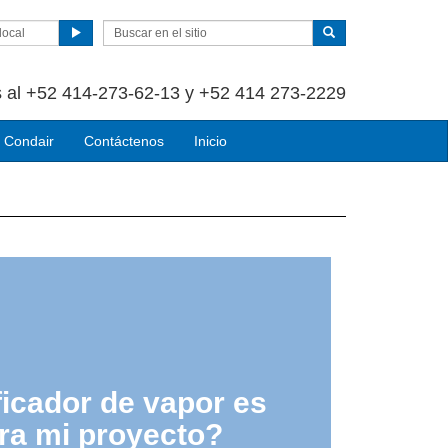
local
 al +52 414-273-62-13 y +52 414 273-2229
 Condair
Contáctenos
Inicio
icador de vapor es
ra mi proyecto?