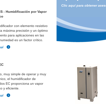
Clic aquí para obtener ases
RS - Humidificación por Vapor
ico
dificador con elemento resistivo
la máxima precisión y un óptimo
ento para aplicaciones en las
humedad es un factor crítico.
quí
EC
o, muy simple de operar y muy
co, el humidificador de
odos EC proporciona un vapor
co y eficiente.
quí