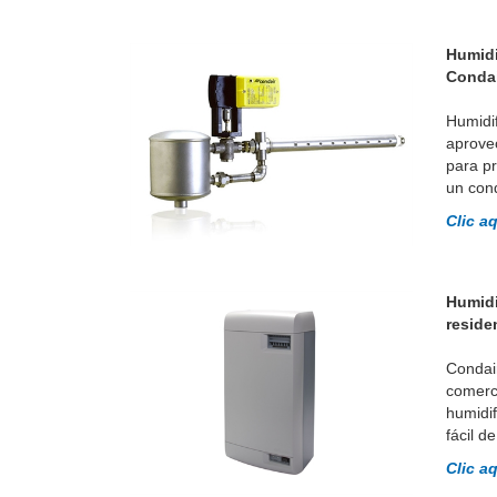
Humidi
Condai
Humidif
aprove
para p
un con
Clic a
Humidi
reside
Condair
comerc
humidif
fácil d
Clic a