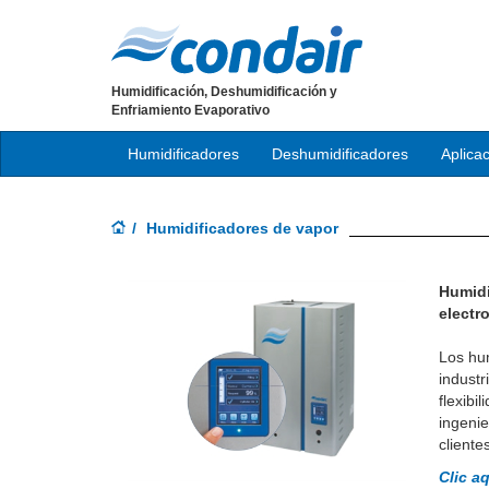
Humidificación, Deshumidificación y
Enfriamiento Evaporativo
Humidificadores
Deshumidificadores
Aplica
Humidificadores de vapor
Humidi
electr
Los hum
industr
flexibi
ingenie
cliente
Clic a