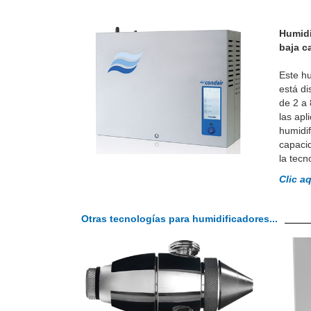
Humidi
baja c
Este hu
está di
de 2 a 
las apl
humidif
capacid
la tecn
Clic a
Otras tecnologías para humidificadores...