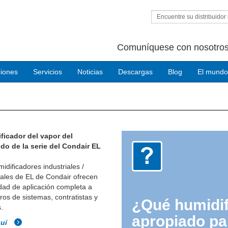
Encuentre su distribuidor 
Comuníquese con nosotros
ciones
Servicios
Noticias
Descargas
Blog
El mundo
ficador del vapor del
odo de la serie del Condair EL
idificadores industriales /
iales de EL de Condair ofrecen
lidad de aplicación completa a
ros de sistemas, contratistas y
¿Qué humidif
s.
apropiado pa
quí