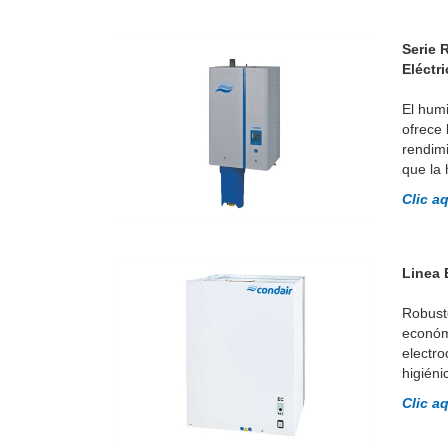
Serie 
Eléctr
El humi
ofrece 
rendimi
que la 
Clic a
Linea 
Robust
económi
electr
higiéni
Clic a