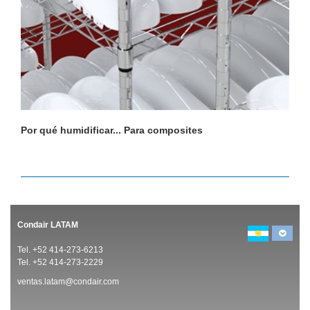
Por qué humidificar... Para composites
P
Condair LATAM
Tel. +52 414-273-6213
Tel. +52 414-273-2229
ventas.latam@condair.com