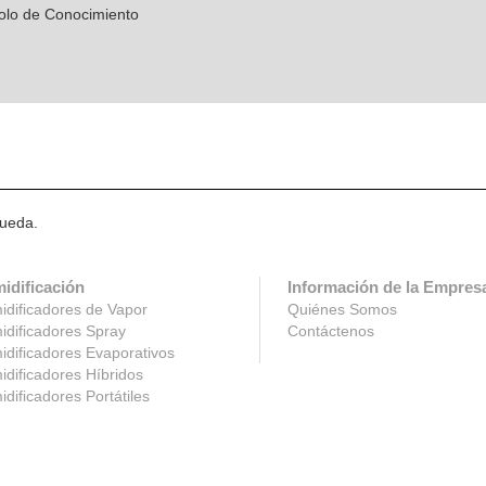
olo de Conocimiento
queda.
idificación
Información de la Empres
dificadores de Vapor
Quiénes Somos
dificadores Spray
Contáctenos
dificadores Evaporativos
dificadores Híbridos
dificadores Portátiles