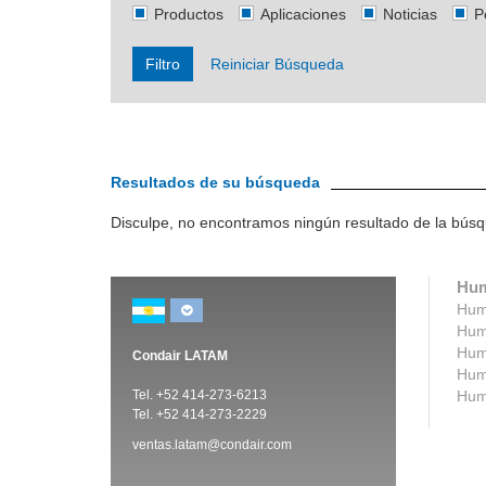
Productos
Aplicaciones
Noticias
P
Filtro
Reiniciar Búsqueda
Resultados de su búsqueda
Disculpe, no encontramos ningún resultado de la bús
Hum
Humi
Humi
Humi
Condair LATAM
Humi
Tel. +52 414-273-6213
Humi
Tel. +52 414-273-2229
ventas.latam@condair.com