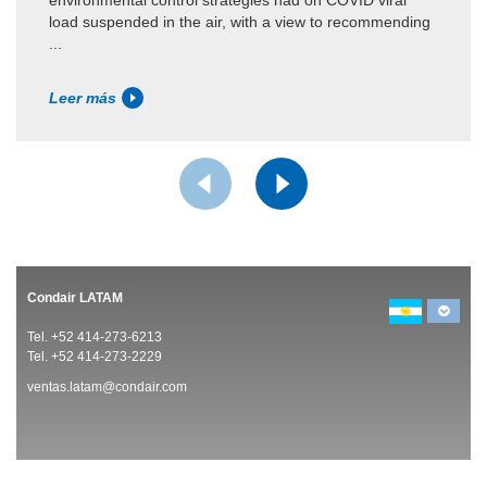
load suspended in the air, with a view to recommending
...
Leer más
Condair LATAM
Tel. +52 414-273-6213
Tel. +52 414-273-2229
ventas.latam@condair.com