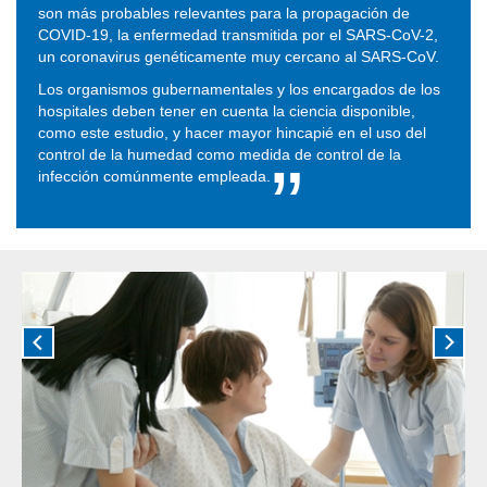
son más probables relevantes para la propagación de
COVID-19, la enfermedad transmitida por el SARS-CoV-2,
un coronavirus genéticamente muy cercano al SARS-CoV.
Los organismos gubernamentales y los encargados de los
hospitales deben tener en cuenta la ciencia disponible,
como este estudio, y hacer mayor hincapié en el uso del
control de la humedad como medida de control de la
infección
comúnmente empleada.